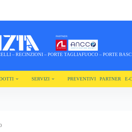
LLI – RECINZIONI – PORTE TAGLIAFUOCO – PORTE BASCU
DOTTI
SERVIZI
PREVENTIVI
PARTNER
E-
0