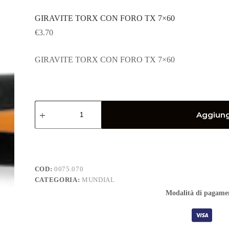
GIRAVITE TORX CON FORO TX 7×60
€
3.70
GIRAVITE TORX CON FORO TX 7×60
GIRAVITE
TORX
Aggiungi
CON
FORO
TX
7x60
quantità
COD:
0075.070
CATEGORIA:
MUNDIAL
Modalità di pagame