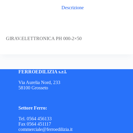
Descrizione
GIRAV.ELETTRONICA PH 000-2×50
FERROEDILIZIA s.r.l.
Via Aurelia Nord, 233
58100 Grosseto
Settore Ferro:
Tel. 0564 456133
Fax 0564 451117
commerciale@ferroedilizia.it