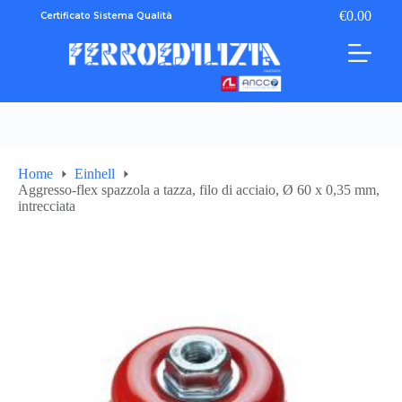
Salta
€
0.00
Certificato Sistema Qualità
Carrello
al
contenuto
Home
Einhell
Aggresso-flex spazzola a tazza, filo di acciaio, Ø 60 x 0,35 mm,
intrecciata