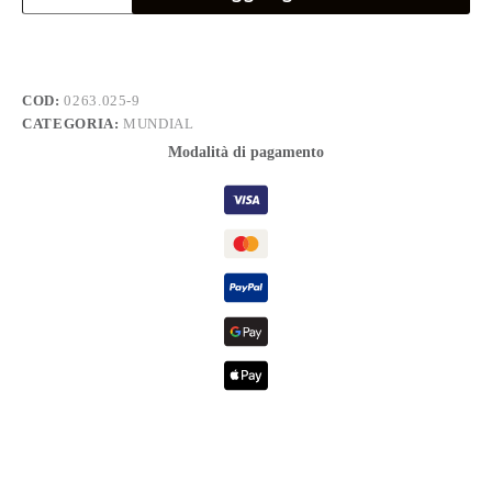
ESAGONALI
mm
2.5
x25
quantità
COD:
0263.025-9
CATEGORIA:
MUNDIAL
Modalità di pagamento