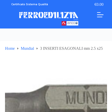
Salta
€
0.00
Certificato Sistema Qualità
Carrello
al
contenuto
Home
Mundial
3 INSERTI ESAGONALI mm 2.5 x25