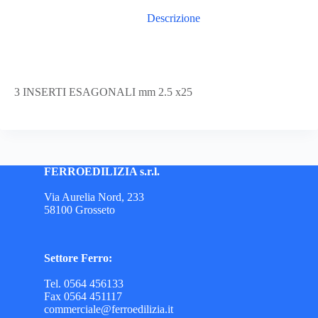
Descrizione
3 INSERTI ESAGONALI mm 2.5 x25
FERROEDILIZIA s.r.l.
Via Aurelia Nord, 233
58100 Grosseto
Settore Ferro:
Tel. 0564 456133
Fax 0564 451117
commerciale@ferroedilizia.it