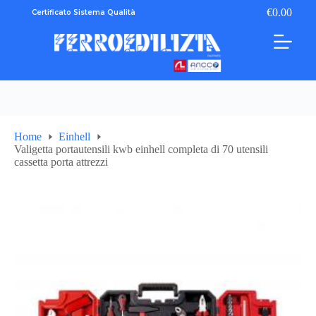
Salta
€
0.00
Certificato Sistema Qualità
Carrello
al
contenuto
Home
Einhell
Valigetta portautensili kwb einhell completa di 70 utensili
cassetta porta attrezzi