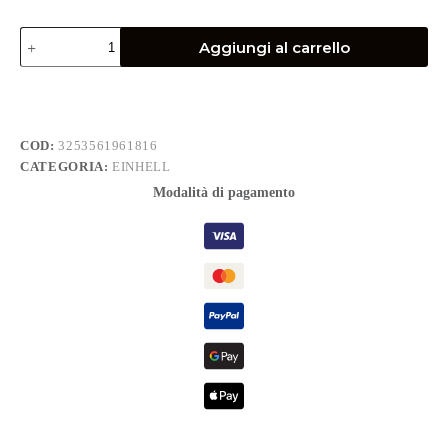
Valigetta
Aggiungi al carrello
portautensili
kwb
einhell
completa
di
70
COD:
3253561961816
utensili
CATEGORIA:
EINHELL
cassetta
porta
Modalità di pagamento
attrezzi
quantità