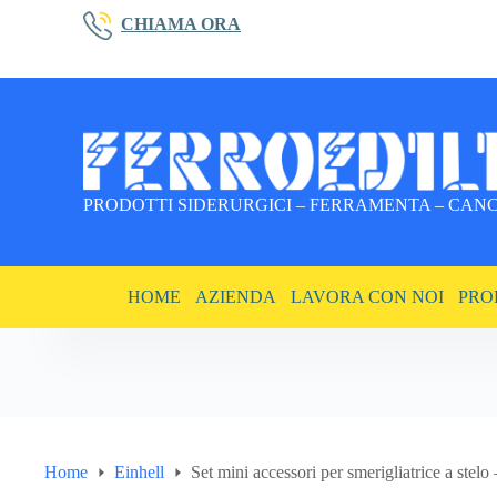
Salta
CHIAMA ORA
al
contenuto
PRODOTTI SIDERURGICI – FERRAMENTA – CANCE
HOME
AZIENDA
LAVORA CON NOI
PRO
Home
Einhell
Set mini accessori per smerigliatrice a stelo