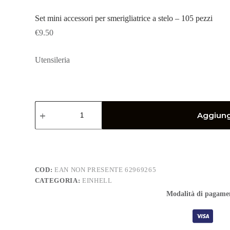
Set mini accessori per smerigliatrice a stelo – 105 pezzi
€
9.50
Utensileria
Set
mini
Aggiungi
accessori
per
smerigliatrice
a
stelo
-
COD:
EAN NON PRESENTE 62969265
105
CATEGORIA:
EINHELL
pezzi
quantità
Modalità di pagame