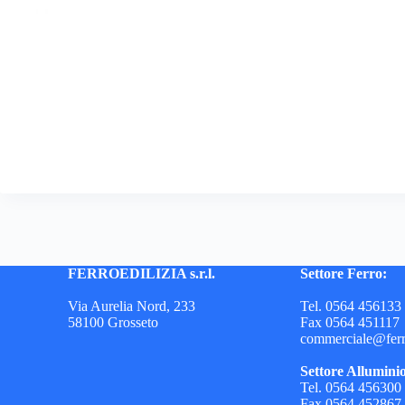
FERROEDILIZIA s.r.l.
Settore Ferro:
Via Aurelia Nord, 233
Tel. 0564 456133
58100 Grosseto
Fax 0564 451117
commerciale@ferro
Settore Allumini
Tel. 0564 456300
Fax 0564 452867