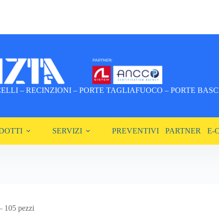
LLI – RECINZIONI – PORTE TAGLIAFUOCO – PORTE BASCU
DOTTI
SERVIZI
PREVENTIVI
PARTNER
E-
 – 105 pezzi