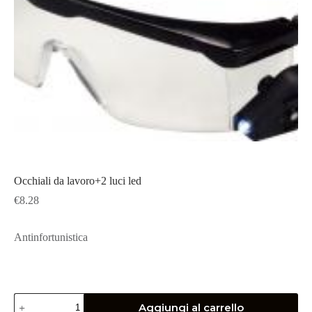
Occhiali da lavoro+2 luci led
€
8.28
Antinfortunistica
Occhiali
Aggiungi al carrello
da