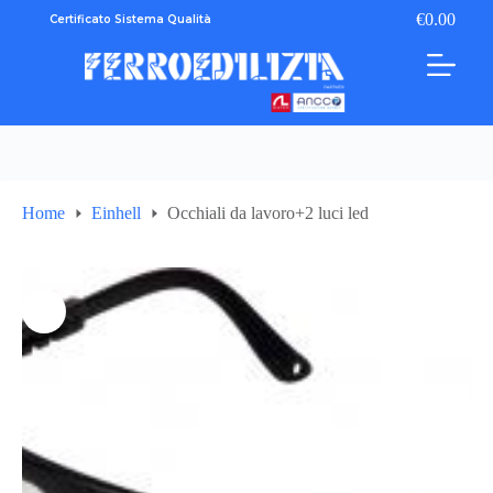
Salta
€
0.00
Certificato Sistema Qualità
Carrello
al
contenuto
Home
Einhell
Occhiali da lavoro+2 luci led