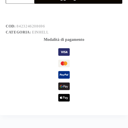
lavoro+2
luci
led
quantità
COD:
8423246208696
CATEGORIA:
EINHELL
Modalità di pagamento