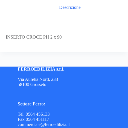
Descrizione
INSERTO CROCE PH 2 x 90
FERROEDILIZIA s.r.l.
Via Aurelia Nord, 233
58100 Grosseto
Settore Ferro:
Tel. 0564 456133
Fax 0564 451117
commerciale@ferroedilizia.it