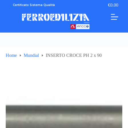
Salta
€
0.00
Certificato Sistema Qualità
Carrello
al
contenuto
Home
Mundial
INSERTO CROCE PH 2 x 90