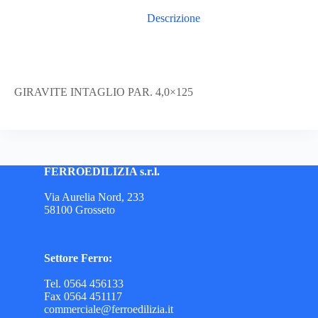
Descrizione
GIRAVITE INTAGLIO PAR. 4,0×125
FERROEDILIZIA s.r.l.
Via Aurelia Nord, 233
58100 Grosseto
Settore Ferro:
Tel. 0564 456133
Fax 0564 451117
commerciale@ferroedilizia.it