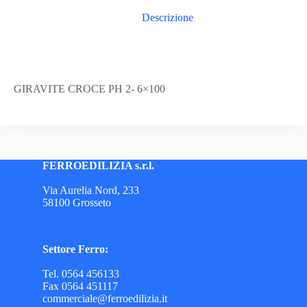
Descrizione
GIRAVITE CROCE PH 2- 6×100
FERROEDILIZIA s.r.l.
Via Aurelia Nord, 233
58100 Grosseto
Settore Ferro:
Tel. 0564 456133
Fax 0564 451117
commerciale@ferroedilizia.it