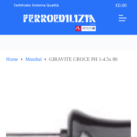
Salta
€
0.00
Certificato Sistema Qualità
Carrello
al
contenuto
Home
Mundial
GIRAVITE CROCE PH 1-4.5x 80