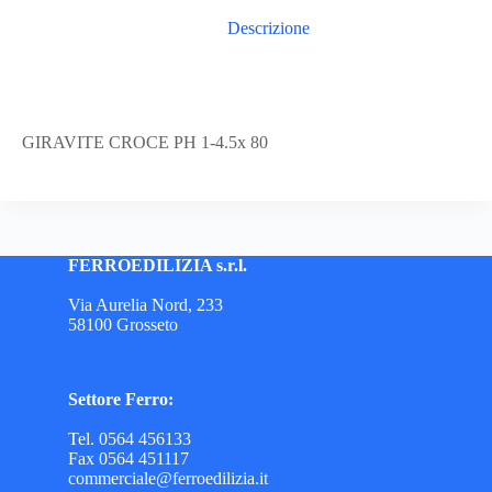
Descrizione
GIRAVITE CROCE PH 1-4.5x 80
FERROEDILIZIA s.r.l.
Via Aurelia Nord, 233
58100 Grosseto
Settore Ferro:
Tel. 0564 456133
Fax 0564 451117
commerciale@ferroedilizia.it