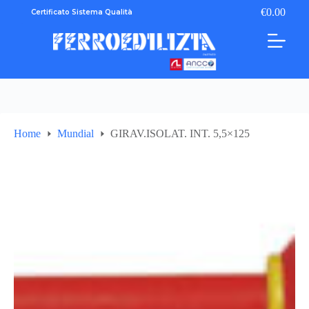
Salta
€
0.00
Certificato Sistema Qualità
Carrello
al
contenuto
Home
Mundial
GIRAV.ISOLAT. INT. 5,5×125