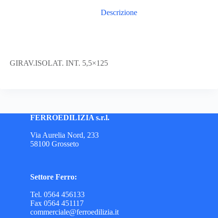
Descrizione
GIRAV.ISOLAT. INT. 5,5×125
FERROEDILIZIA s.r.l.
Via Aurelia Nord, 233
58100 Grosseto
Settore Ferro:
Tel. 0564 456133
Fax 0564 451117
commerciale@ferroedilizia.it