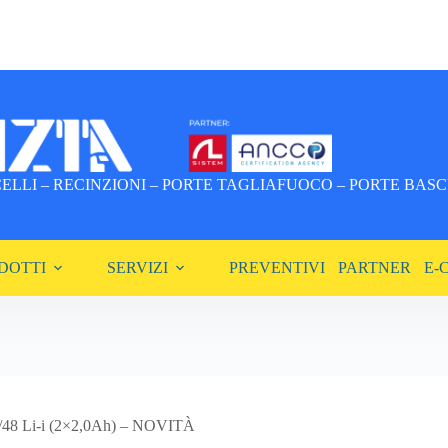
LLI – RECINZIONI – PORTE TAGLIAFUOCO – PORTE BASCU
DOTTI
SERVIZI
PREVENTIVI
PARTNER
E-
18/48 Li-i (2×2,0Ah) – NOVITÀ