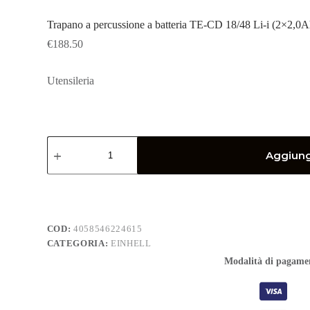
Trapano a percussione a batteria TE-CD 18/48 Li-i (2×2
€
188.50
Utensileria
Trapano
a
Aggiungi
percussione
a
batteria
TE-
CD
18/48
COD:
4058546224615
Li-
CATEGORIA:
EINHELL
i
(2x2,0Ah)
Modalità di pagame
-
NOVITÀ
quantità