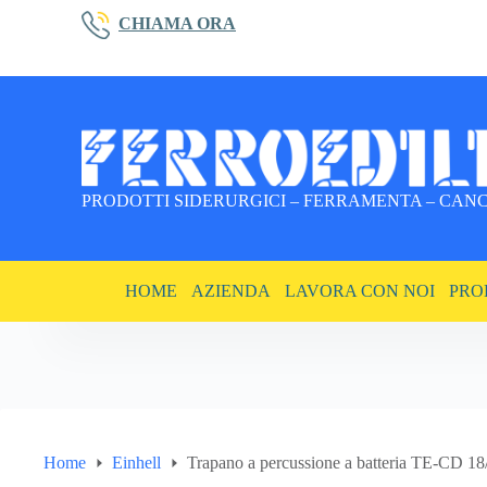
Salta
CHIAMA ORA
al
contenuto
PRODOTTI SIDERURGICI – FERRAMENTA – CANCE
HOME
AZIENDA
LAVORA CON NOI
PRO
Home
Einhell
Trapano a percussione a batteria TE-CD 