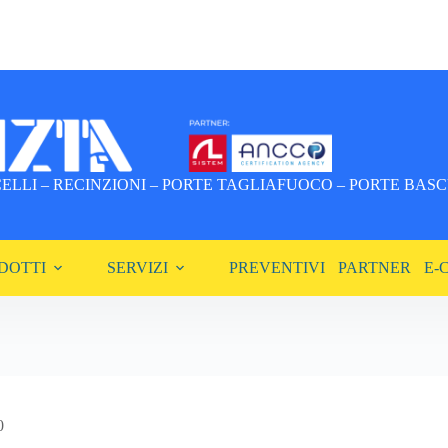
LLI – RECINZIONI – PORTE TAGLIAFUOCO – PORTE BASCU
DOTTI
SERVIZI
PREVENTIVI
PARTNER
E-
0