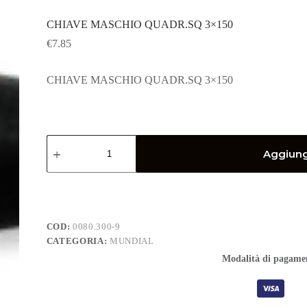
CHIAVE MASCHIO QUADR.SQ 3×150
€
7.85
CHIAVE MASCHIO QUADR.SQ 3×150
CHIAVE
MASCHIO
Aggiungi
QUADR.SQ
3x150
quantità
COD:
0080.300-9
CATEGORIA:
MUNDIAL
Modalità di pagame