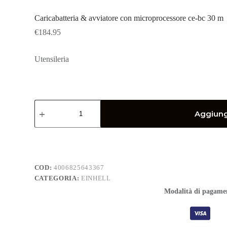
Caricabatteria & avviatore con microprocessore ce-bc 30 m
€
184.95
Utensileria
Caricabatteria
&
Aggiungi
avviatore
con
microprocessore
ce-
bc
30
COD:
4006825643367
m
CATEGORIA:
EINHELL
quantità
Modalità di pagame