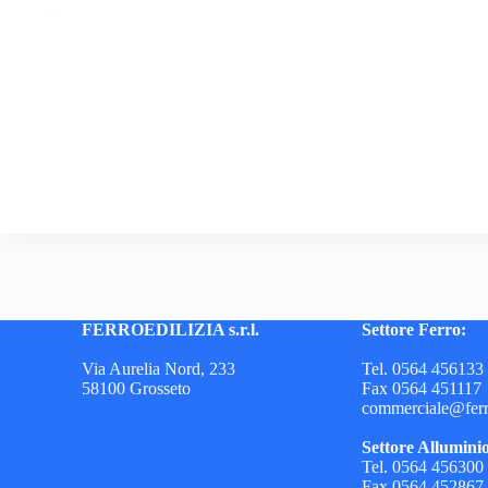
FERROEDILIZIA s.r.l.
Settore Ferro:
Via Aurelia Nord, 233
Tel. 0564 456133
58100 Grosseto
Fax 0564 451117
commerciale@ferro
Settore Allumini
Tel. 0564 456300
Fax 0564 452867