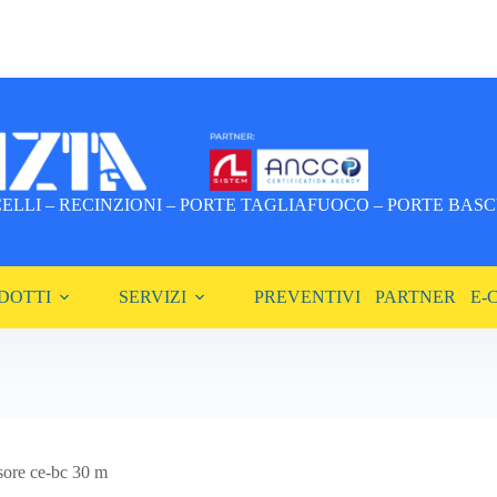
LLI – RECINZIONI – PORTE TAGLIAFUOCO – PORTE BASCU
DOTTI
SERVIZI
PREVENTIVI
PARTNER
E-
sore ce-bc 30 m