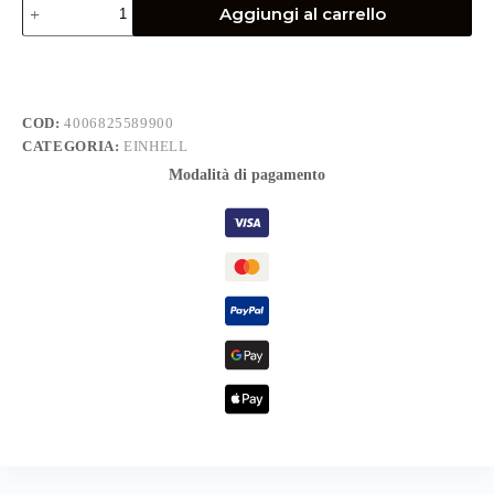
Aggiungi al carrello
TRAFORO
BAVARIA
35
cm
quantità
COD:
4006825589900
CATEGORIA:
EINHELL
Modalità di pagamento