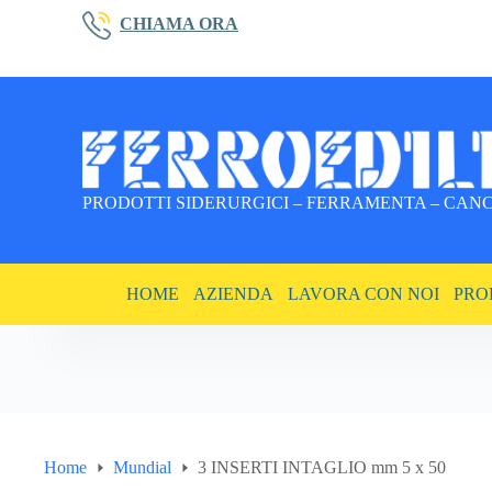
Salta
CHIAMA ORA
al
contenuto
PRODOTTI SIDERURGICI – FERRAMENTA – CANCE
HOME
AZIENDA
LAVORA CON NOI
PRO
Home
Mundial
3 INSERTI INTAGLIO mm 5 x 50