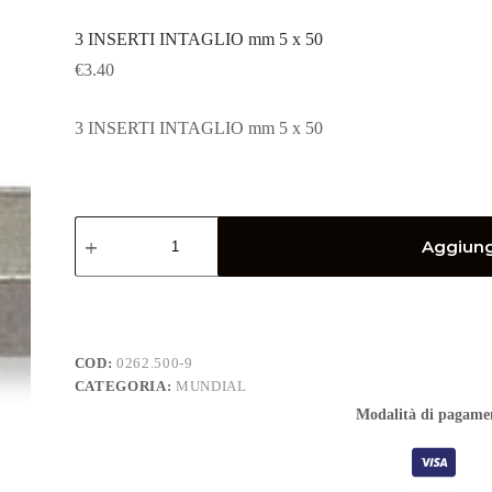
3 INSERTI INTAGLIO mm 5 x 50
€
3.40
3 INSERTI INTAGLIO mm 5 x 50
3
INSERTI
Aggiungi
INTAGLIO
mm
5
x
50
quantità
COD:
0262.500-9
CATEGORIA:
MUNDIAL
Modalità di pagame