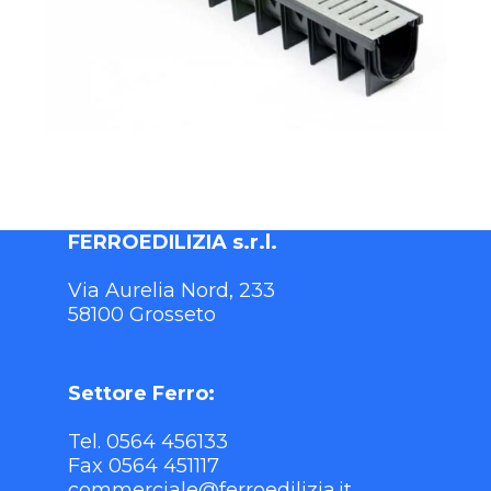
FERROEDILIZIA s.r.l.
Via Aurelia Nord, 233
58100 Grosseto
Settore Ferro:
Tel. 0564 456133
Fax 0564 451117
commerciale@ferroedilizia.it