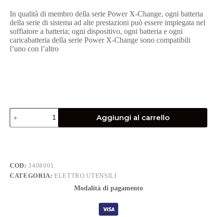
In qualità di membro della serie Power X-Change, ogni batteria
della serie di sistema ad alte prestazioni può essere impiegata nel
soffiatore a batteria; ogni dispositivo, ogni batteria e ogni
caricabatteria della serie Power X-Change sono compatibili
l’uno con l’altro
SOFFIATORE
Aggiungi al carrello
A
BATTERIA
PER
OFFICINA
-
EINHELL
COD:
3408001
quantità
CATEGORIA:
ELETTRO UTENSILI
Modalità di pagamento