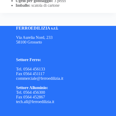
Ugelli per gonfiaggio:
3 pezzi
Imballo:
scatola di cartone
FERROEDILIZIA s.r.l.
Via Aurelia Nord, 233
58100 Grosseto
Settore Ferro:
Tel. 0564 456133
Fax 0564 451117
commerciale@ferroedilizia.it
Settore Alluminio:
Tel. 0564 456300
Fax 0564 452867
tech.all@ferroedilizia.it