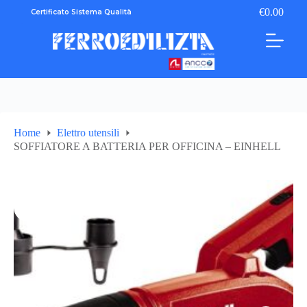
Salta
€
0.00
Certificato Sistema Qualità
Carrello
al
contenuto
Home
Elettro utensili
SOFFIATORE A BATTERIA PER OFFICINA – EINHELL