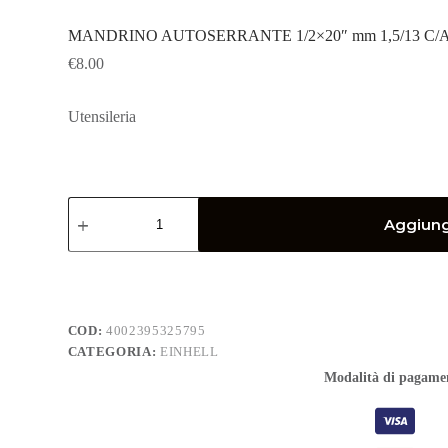
MANDRINO AUTOSERRANTE 1/2×20″ mm 1,5/13 C/
€
8.00
Utensileria
MANDRINO
AUTOSERRANTE
Aggiungi
1/2x20"
mm
1,5/13
C/ADATT.
SDS
quantità
COD:
4002395325795
CATEGORIA:
EINHELL
Modalità di pagame