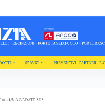
LLI – RECINZIONI – PORTE TAGLIAFUOCO – PORTE BASCU
DOTTI
SERVIZI
PREVENTIVI
PARTNER
E-
m 1,5/13 C/ADATT. SDS