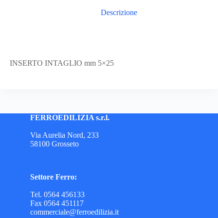
Descrizione
INSERTO INTAGLIO mm 5×25
FERROEDILIZIA s.r.l.
Via Aurelia Nord, 233
58100 Grosseto
Settore Ferro:
Tel. 0564 456133
Fax 0564 451117
commerciale@ferroedilizia.it