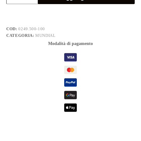
mm
5x25
quantità
COD:
0249.500-100
CATEGORIA:
MUNDIAL
Modalità di pagamento