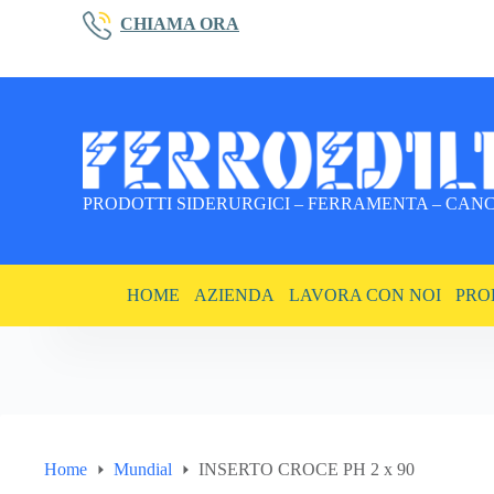
Salta
CHIAMA ORA
al
contenuto
PRODOTTI SIDERURGICI – FERRAMENTA – CANCE
HOME
AZIENDA
LAVORA CON NOI
PRO
Home
Mundial
INSERTO CROCE PH 2 x 90