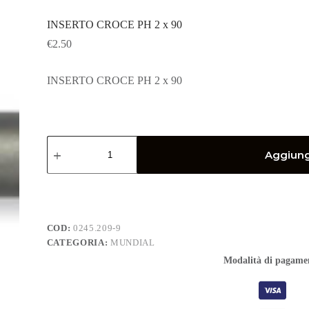
INSERTO CROCE PH 2 x 90
€
2.50
INSERTO CROCE PH 2 x 90
INSERTO
CROCE
Aggiungi
PH
2
x
90
quantità
COD:
0245.209-9
CATEGORIA:
MUNDIAL
Modalità di pagame