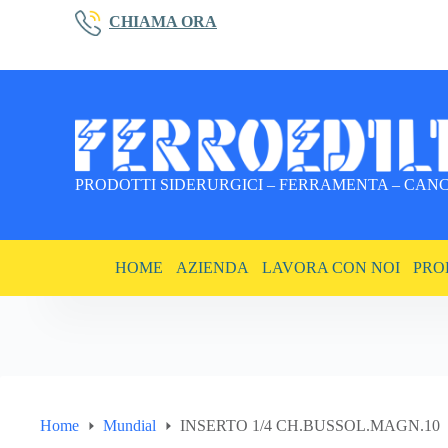
Salta
CHIAMA ORA
al
contenuto
PRODOTTI SIDERURGICI – FERRAMENTA – CANCE
HOME
AZIENDA
LAVORA CON NOI
PRO
Home
Mundial
INSERTO 1/4 CH.BUSSOL.MAGN.10