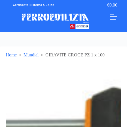
Salta
€
0.00
Certificato Sistema Qualità
Carrello
al
contenuto
Home
Mundial
GIRAVITE CROCE PZ 1 x 100