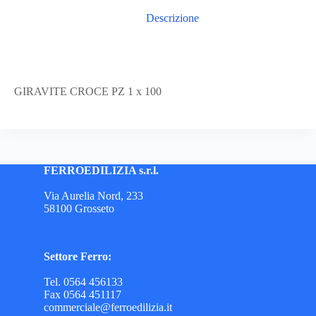
Descrizione
GIRAVITE CROCE PZ 1 x 100
FERROEDILIZIA s.r.l.
Via Aurelia Nord, 233
58100 Grosseto
Settore Ferro:
Tel. 0564 456133
Fax 0564 451117
commerciale@ferroedilizia.it