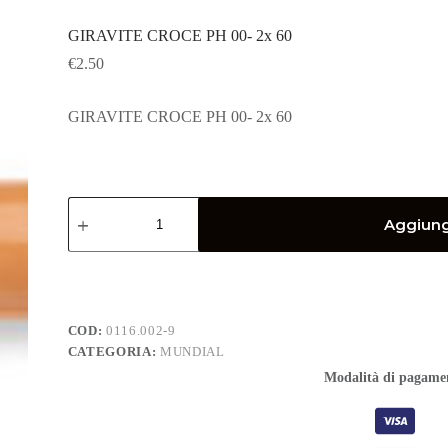
GIRAVITE CROCE PH 00- 2x 60
€
2.50
GIRAVITE CROCE PH 00- 2x 60
GIRAVITE
CROCE
Aggiungi
PH
00-
2x
60
quantità
COD:
0116.002-9
CATEGORIA:
MUNDIAL
Modalità di pagame