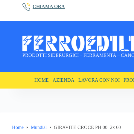
Salta
CHIAMA ORA
al
contenuto
PRODOTTI SIDERURGICI – FERRAMENTA – CANCE
HOME
AZIENDA
LAVORA CON NOI
PRO
Home
Mundial
GIRAVITE CROCE PH 00- 2x 60