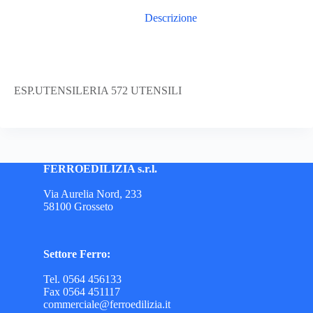
Descrizione
ESP.UTENSILERIA 572 UTENSILI
FERROEDILIZIA s.r.l.
Via Aurelia Nord, 233
58100 Grosseto
Settore Ferro:
Tel. 0564 456133
Fax 0564 451117
commerciale@ferroedilizia.it