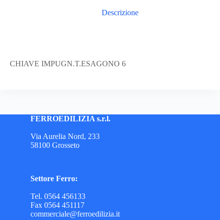
Descrizione
CHIAVE IMPUGN.T.ESAGONO 6
FERROEDILIZIA s.r.l.
Via Aurelia Nord, 233
58100 Grosseto
Settore Ferro:
Tel. 0564 456133
Fax 0564 451117
commerciale@ferroedilizia.it