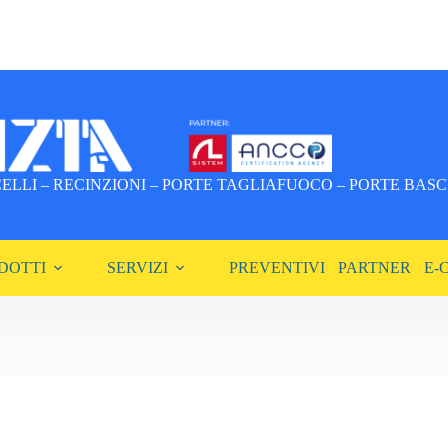
LLI – RECINZIONI – PORTE TAGLIAFUOCO – PORTE BASCU
DOTTI
SERVIZI
PREVENTIVI
PARTNER
E-