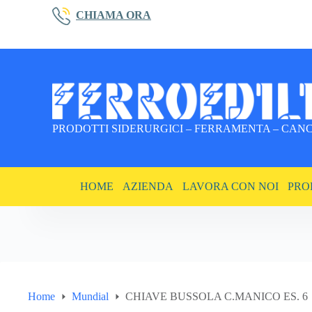
Salta
CHIAMA ORA
al
contenuto
PRODOTTI SIDERURGICI – FERRAMENTA – CANCE
HOME
AZIENDA
LAVORA CON NOI
PRO
Home
Mundial
CHIAVE BUSSOLA C.MANICO ES. 6