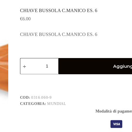
CHIAVE BUSSOLA C.MANICO ES. 6
€
6.00
CHIAVE BUSSOLA C.MANICO ES. 6
CHIAVE
BUSSOLA
Aggiungi
C.MANICO
ES.
6
quantità
COD:
0316.060-9
CATEGORIA:
MUNDIAL
Modalità di pagame