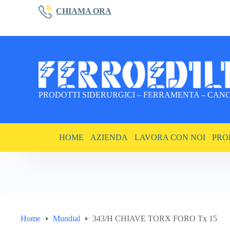
Salta
CHIAMA ORA
al
contenuto
PRODOTTI SIDERURGICI – FERRAMENTA – CANCE
HOME
AZIENDA
LAVORA CON NOI
PRO
Home
Mundial
343/H CHIAVE TORX FORO Tx 15