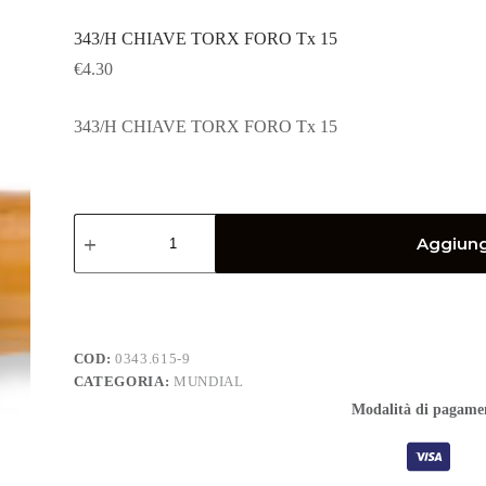
343/H CHIAVE TORX FORO Tx 15
€
4.30
343/H CHIAVE TORX FORO Tx 15
343/H
CHIAVE
Aggiungi
TORX
FORO
Tx
15
quantità
COD:
0343.615-9
CATEGORIA:
MUNDIAL
Modalità di pagame