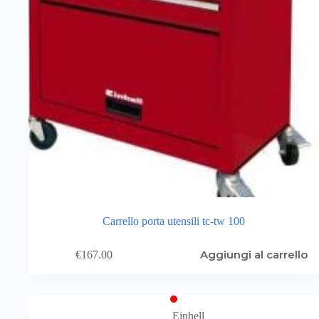
Carrello porta utensili tc-tw 100
Aggiungi al carrello
€
167.00
Einhell