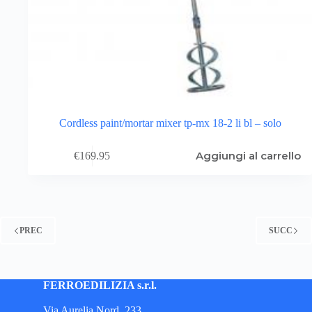
Cordless paint/mortar mixer tp-mx 18-2 li bl – solo
Aggiungi al carrello
€
169.95
PREC
SUCC
FERROEDILIZIA s.r.l.
Via Aurelia Nord, 233